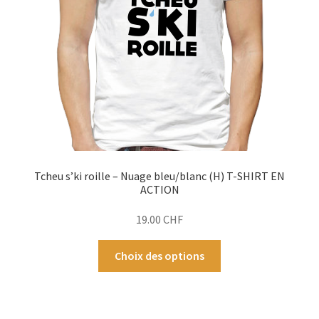
Tcheu s’ki roille – Nuage bleu/blanc (H) T-SHIRT EN
ACTION
19.00
CHF
Ce
Choix des options
produit
a
plusieurs