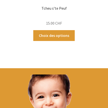
Tcheu s’te Peuf
15.00
CHF
Ce
Choix des options
produit
a
plusieurs
variations.
Les
options
peuvent
être
choisies
sur
la
page