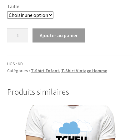
Taille
quantité
Ajouter au panier
de
Gamin
de
Talus
UGS :
ND
Catégories :
T-Shirt Enfant
,
T-Shirt Vintage Homme
-
TS
Produits similaires