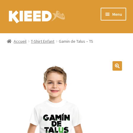
Aller
Aller
Menu
à
au
la
contenu
Accueil
navigation
Accueil
T-Shirt Enfant
Gamin de Talus – TS
Ouvrir
Shop
le
menu
Tailles et personnalisations
enfant
Contact