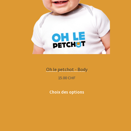
du
produit
Oh le petchot - Body
15.00
CHF
Choix des options