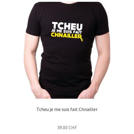
variations.
Les
options
peuvent
être
choisies
sur
la
page
du
produit
Tcheu je me suis fait Chnailler
39.00
CHF