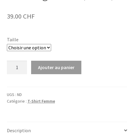
39.00
CHF
Taille
quantité
Ajouter au panier
de
Fribourg
Bleu
F
UGS :
ND
Catégorie :
T-Shirt Femme
(Black)
Description