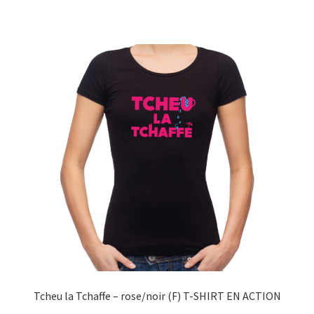
a
plusieurs
variations.
Les
options
peuvent
être
choisies
sur
la
page
du
produit
Tcheu la Tchaffe – rose/noir (F) T-SHIRT EN ACTION