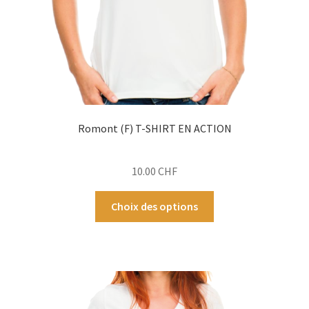
Romont (F) T-SHIRT EN ACTION
10.00
CHF
Ce
Choix des options
produit
a
plusieurs
variations.
Les
options