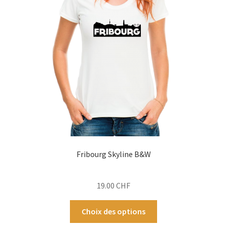
peuvent
être
choisies
sur
la
page
du
produit
Fribourg Skyline B&W
19.00
CHF
Ce
Choix des options
produit