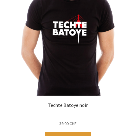
Techte Batoye noir
39.00
CHF
Ce