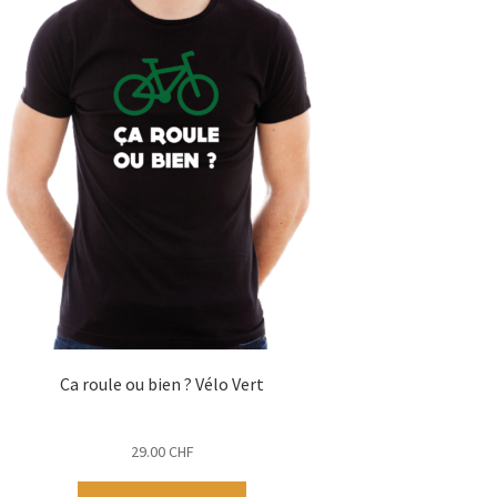
Ca roule ou bien ? Vélo Vert
29.00
CHF
Ce