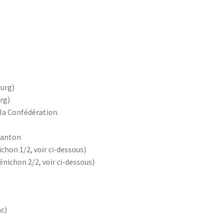
ourg)
rg)
 la Confédération.
canton
ichon 1/2, voir ci-dessous)
bénichon 2/2, voir ci-dessous)
nc)