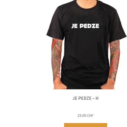
JE PEDZE – H
29.00
CHF
Ce