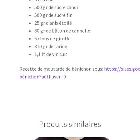
500 gr de sucre candi
500 gr de sucre fin
25 gr d’anis étoilé
80 gr de bâton de cannelle
6 clous de girofle
310 gr de farine
1,1 lt de vin cuit
Recette de moutarde de bénichon sous:
https://sites.g
bénichon?authuser=0
Produits similaires