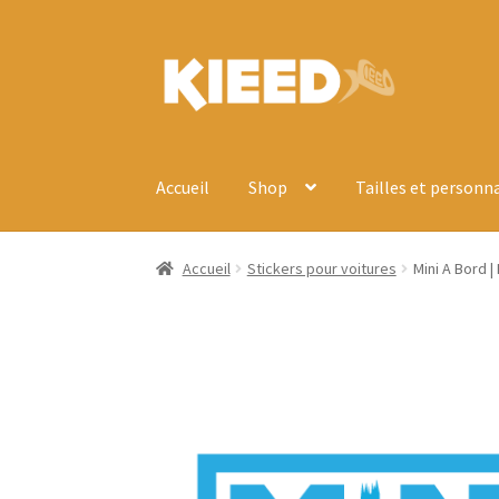
Aller
Aller
à
au
la
contenu
navigation
Accueil
Shop
Tailles et personn
Accueil
Stickers pour voitures
Mini A Bord | 