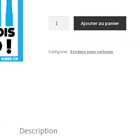
quantité
Ajouter au panier
de
Mini
A
Bord
Catégorie :
Stickers pour voitures
|
FR
(H)
Description