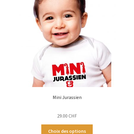
options
peuvent
être
choisies
sur
la
page
du
produit
Mini Jurassien
29.00
CHF
Ce
Choix des options