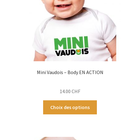
sur
la
page
du
produit
Mini Vaudois – Body EN ACTION
14.00
CHF
Ce
Choix des options
produit
a
plusieurs
variations.