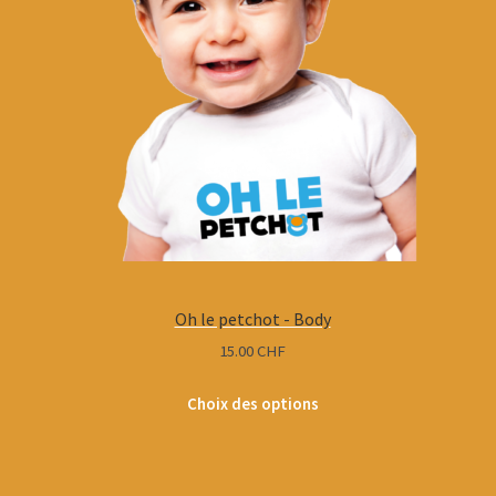
produit
Oh le petchot - Body
15.00
CHF
Choix des options