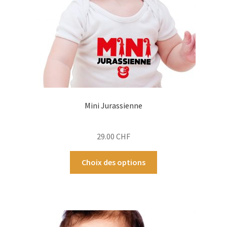
la
page
du
produit
Mini Jurassienne
29.00
CHF
Ce
Choix des options
produit
a
plusieurs
variations.
Les