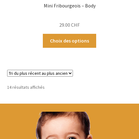
Mini Fribourgeois – Body
29.00
CHF
Ce
Choix des options
produit
a
plusieurs
variations.
Les
options
Trié
14 résultats affichés
peuvent
du
être
plus
choisies
récent
au
sur
plus
la
ancien
page
du