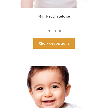
Mini Neuchâteloise
19.00
CHF
Ce
Choix des options
produit
a
plusieurs
variations.
Les
options
peuvent
être
choisies
sur
la