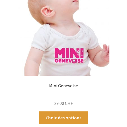
peuvent
être
choisies
sur
la
page
du
produit
Mini Genevoise
29.00
CHF
Ce
Choix des options
produit