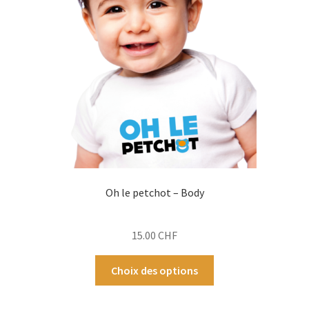
ancien
Oh le petchot – Body
15.00
CHF
Ce
Choix des options
produit
a