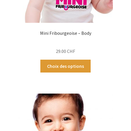
Mini Fribourgeoise – Body
29.00
CHF
Ce
Choix des options
produit
a
plusieurs
variations.
Les
options
peuvent
être
choisies