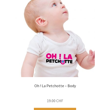
Les
options
peuvent
être
choisies
sur
la
page
du
produit
Oh ! La Petchotte – Body
19.00
CHF