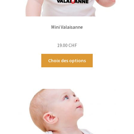
Mini Valaisanne
19.00
CHF
Ce
Choix des options
produit
a
plusieurs
variations.
Les
options
peuvent
être
choisies
sur